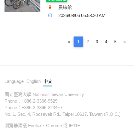
農綜館
2026/08/06 05:58:20 AM
Previous
(current)
Nex
«
1
2
3
4
5
»
Language
English
中文
國立臺灣大學 National Taiwan University
Phone：+886-2-3366-9529
Phone：+886-2-3366-2234~7
No. 1, Sec. 4, Roosevelt Rd., Taipei 10617, Taiwan (R.O.C.)
瀏覽器建議 Firefox、Chrome 或 IE11+